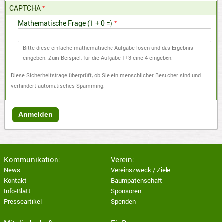
CAPTCHA
Mathematische Frage (1 + 0 =)
Bitte diese einfache mathematische Aufgabe lösen und das Ergebnis
eingeben. Zum Beispiel, für die Aufgabe 1+3 eine 4 eingeben.
Diese Sicherheitsfrage überprüft, ob Sie ein menschlicher Besucher sind und
verhindert automatisches Spamming.
Kommunikation:
Verein:
News
Vereinszweck / Ziele
Kontakt
Baumpatenschaft
Info-Blatt
Sponsoren
Presseartikel
Spenden